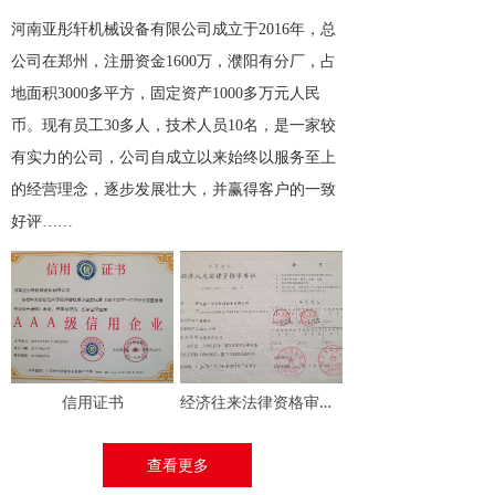
河南亚彤轩机械设备有限公司成立于2016年，总
公司在郑州，注册资金1600万，濮阳有分厂，占
地面积3000多平方，固定资产1000多万元人民
币。现有员工30多人，技术人员10名，是一家较
有实力的公司，公司自成立以来始终以服务至上
的经营理念，逐步发展壮大，并赢得客户的一致
好评……
信用证书
经济往来法律资格审查证
查看更多