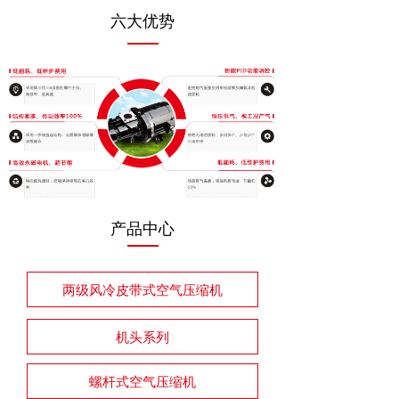
六大优势
产品中心
两级风冷皮带式空气压缩机
机头系列
螺杆式空气压缩机