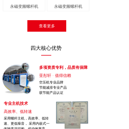
永磁变频螺杆机
永磁变频螺杆机
查看更多
四大核心优势
多项资质专利，品质有保障
亚彤轩 · 值得信赖
空压机专业品牌
节能减排专业产品
获节能产品认证
专业主机技术
高效率、低转速
采用螺杆主机，高效率、低转
速、更低噪音， 采用内嵌式一
体轴直连结构，传动效率高